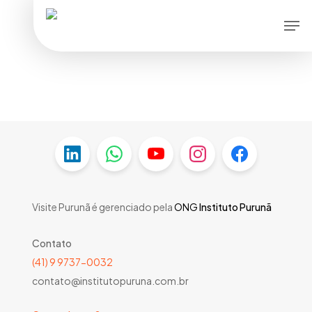
Skip
Men
to
main
content
Visite Purunã é gerenciado pela
ONG
Instituto Purunã
Contato
(41) 9 9737-0032
contato@institutopuruna.com.br