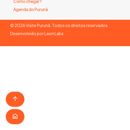
Como chegar?
Agenda do Purunã
©
2026
Visite Purunã. Todos os direitos reservados.
Desenvolvido por
Laon Labs
.