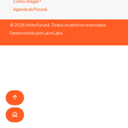
Como chegar?
Agenda do Purunã
©
2026
Visite Purunã. Todos os direitos reservados.
Desenvolvido por
Laon Labs
.