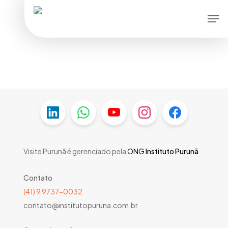
Skip
Men
to
main
content
Visite Purunã é gerenciado pela
ONG
Instituto Purunã
Contato
(41) 9 9737-0032
contato@institutopuruna.com.br