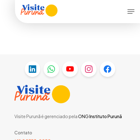
Skip
Menu
Men
to
main
content
Visite Purunã é gerenciado pela
ONG
Instituto Purunã
Contato