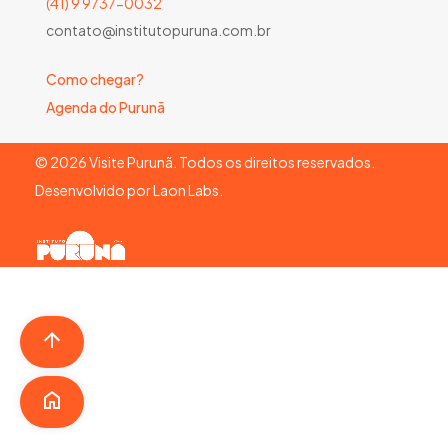
(41) 9 9737-0032
contato@institutopuruna.com.br
Como chegar?
Agenda do Purunã
©
2026
Visite Purunã. Todos os direitos reservados.
Desenvolvido por
Laon Labs
.