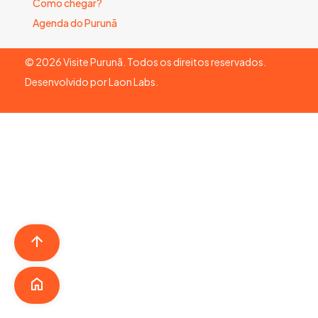
Como chegar?
Agenda do Purunã
©
2026
Visite Purunã. Todos os direitos reservados.
Desenvolvido por
Laon Labs
.