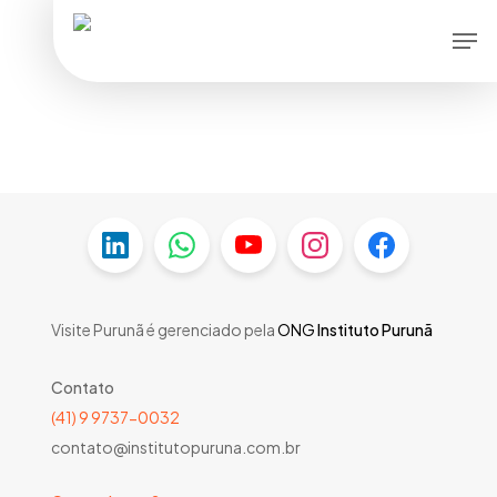
Skip
Men
to
main
content
Visite Purunã é gerenciado pela
ONG
Instituto Purunã
Contato
(41) 9 9737-0032
contato@institutopuruna.com.br