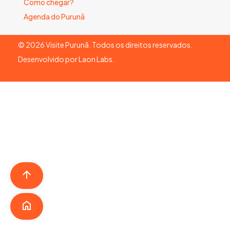
Como chegar?
Agenda do Purunã
©
2026
Visite Purunã. Todos os direitos reservados.
Desenvolvido por
Laon Labs
.