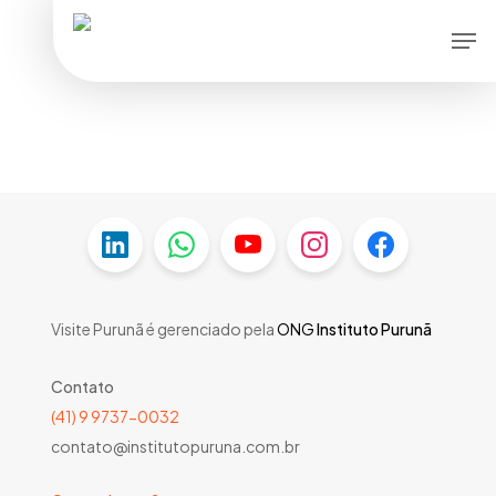
Skip
Men
to
main
content
Visite Purunã é gerenciado pela
ONG
Instituto Purunã
Contato
(41) 9 9737-0032
contato@institutopuruna.com.br