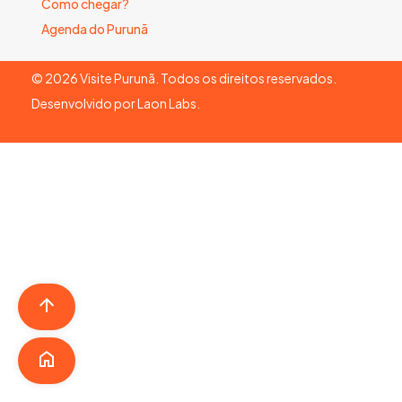
Como chegar?
Agenda do Purunã
©
2026
Visite Purunã. Todos os direitos reservados.
Desenvolvido por
Laon Labs
.