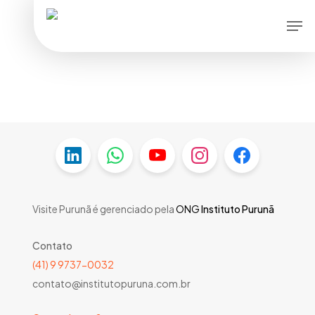
Skip
Men
to
main
content
Visite Purunã é gerenciado pela
ONG
Instituto Purunã
Contato
(41) 9 9737-0032
contato@institutopuruna.com.br