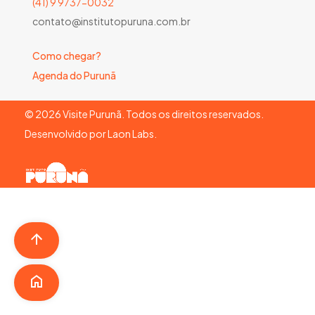
(41) 9 9737-0032
contato@institutopuruna.com.br
Como chegar?
Agenda do Purunã
©
2026
Visite Purunã. Todos os direitos reservados.
Desenvolvido por
Laon Labs
.