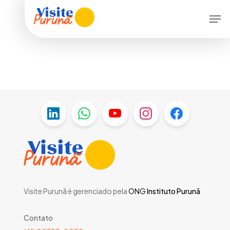
Skip
Men
to
main
content
Visite Purunã é gerenciado pela
ONG
Instituto Purunã
Contato