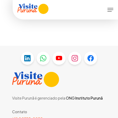
Skip
Menu
Men
to
main
content
Visite Purunã é gerenciado pela
ONG
Instituto Purunã
Contato