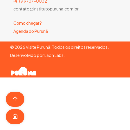
(41) 9 9737-0032
contato@institutopuruna.com.br
Como chegar?
Agenda do Purunã
©
2026
Visite Purunã. Todos os direitos reservados.
Desenvolvido por
Laon Labs
.