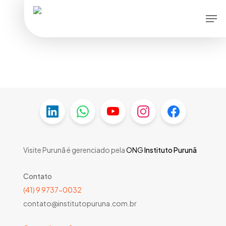
Skip
Men
to
main
content
Visite Purunã é gerenciado pela
ONG
Instituto Purunã
Contato
(41) 9 9737-0032
contato@institutopuruna.com.br