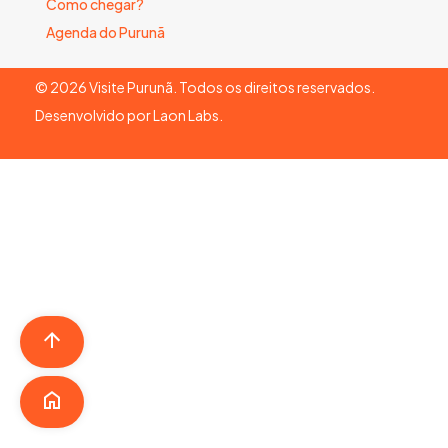
Como chegar?
Agenda do Purunã
©
2026
Visite Purunã. Todos os direitos reservados.
Desenvolvido por
Laon Labs
.