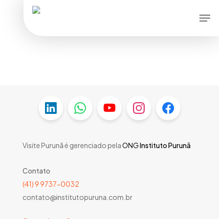
Skip
Men
to
main
content
Visite Purunã é gerenciado pela
ONG
Instituto Purunã
Contato
(41) 9 9737-0032
contato@institutopuruna.com.br