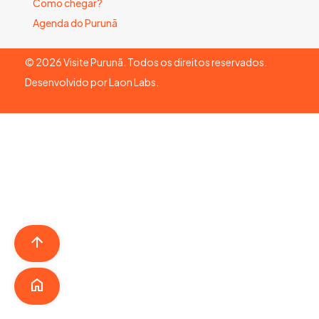
Como chegar?
Agenda do Purunã
©
2026
Visite Purunã. Todos os direitos reservados.
Desenvolvido por
Laon Labs
.