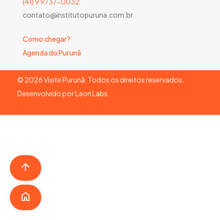
(41) 9 9737-0032
contato@institutopuruna.com.br
Como chegar?
Agenda do Purunã
©
2026
Visite Purunã. Todos os direitos reservados.
Desenvolvido por
Laon Labs
.