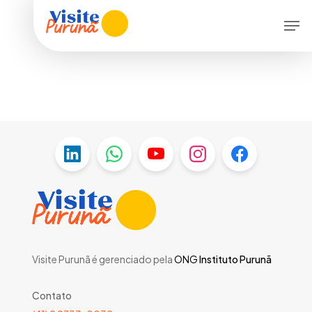
Skip
Men
to
main
content
Visite Purunã é gerenciado pela
ONG
Instituto Purunã
Contato