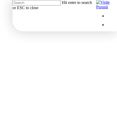
Hit enter to search
or ESC to close
Close
Menu
insta
Search
Menu