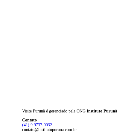
Skip
to
main
content
Visite Purunã é gerenciado pela
ONG
Instituto Purunã
Contato
(41) 9 9737-0032
contato@institutopuruna.com.br