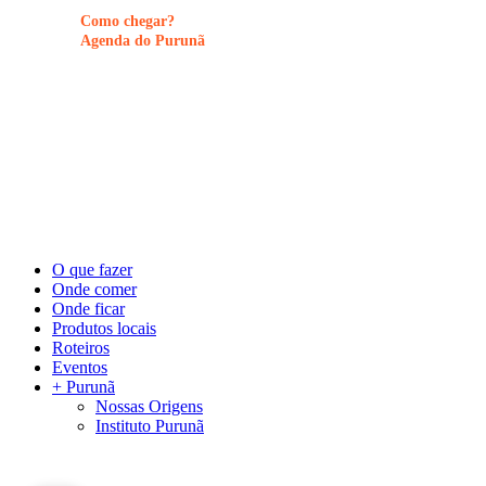
Como chegar?
Agenda do Purunã
©
2026
Visite Purunã. Todos os direitos reservados. Desenvolvido por
L
Menu
Close
O que fazer
Menu
Onde comer
Onde ficar
Produtos locais
Roteiros
Eventos
+ Purunã
Nossas Origens
Instituto Purunã