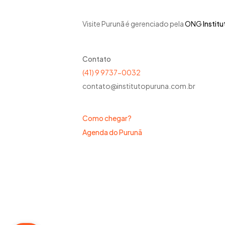
Visite Purunã é gerenciado pela
ONG
Instit
Contato
(41) 9 9737-0032
contato@institutopuruna.com.br
Como chegar?
Agenda do Purunã