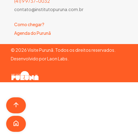
(41) 9 9737-0032
contato@institutopuruna.com.br
Como chegar?
Agenda do Purunã
©
2026
Visite Purunã. Todos os direitos reservados.
Desenvolvido por
Laon Labs
.