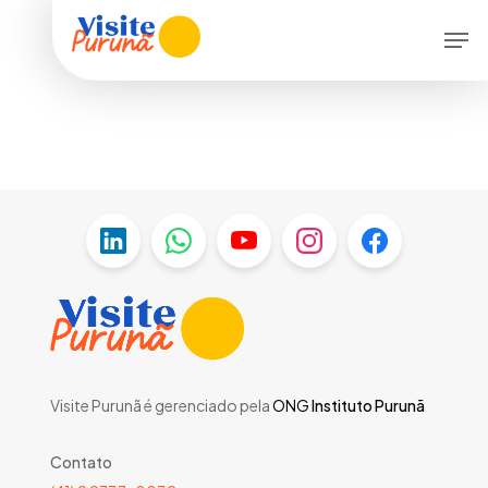
Skip
Menu
Men
to
main
content
Visite Purunã é gerenciado pela
ONG
Instituto Purunã
Contato