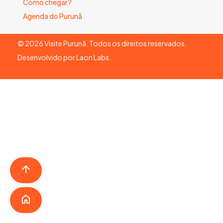
Como chegar?
Agenda do Purunã
©
2026
Visite Purunã. Todos os direitos reservados.
Desenvolvido por
Laon Labs
.