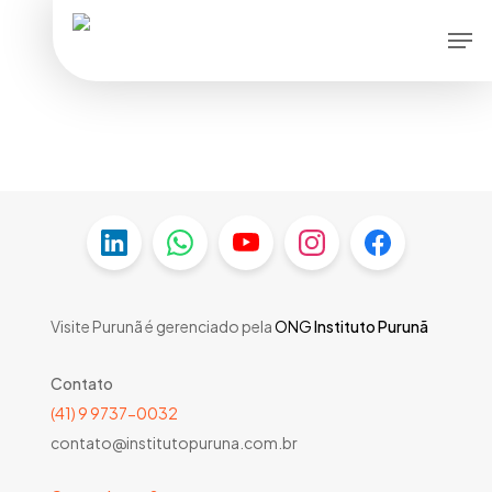
Skip
Men
to
main
content
Visite Purunã é gerenciado pela
ONG
Instituto Purunã
Contato
(41) 9 9737-0032
contato@institutopuruna.com.br