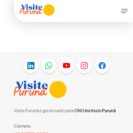
Skip
Menu
Men
to
main
content
Visite Purunã é gerenciado pela
ONG
Instituto Purunã
Contato