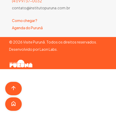
(41) 9 9737-0032
contato@institutopuruna.com.br
Como chegar?
Agenda do Purunã
©
2026
Visite Purunã. Todos os direitos reservados.
Desenvolvido por
Laon Labs
.