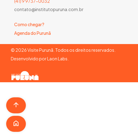
(41) 9 9737-0032
contato@institutopuruna.com.br
Como chegar?
Agenda do Purunã
©
2026
Visite Purunã. Todos os direitos reservados.
Desenvolvido por
Laon Labs
.