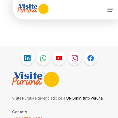
Skip
Menu
Men
to
main
content
Visite Purunã é gerenciado pela
ONG
Instituto Purunã
Contato