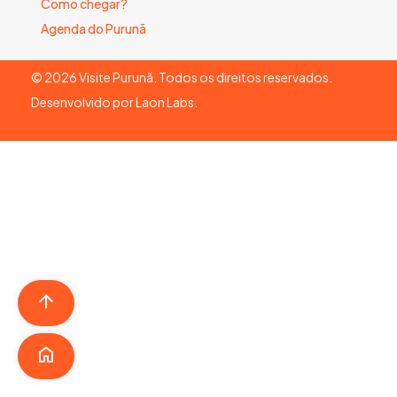
Como chegar?
Agenda do Purunã
©
2026
Visite Purunã. Todos os direitos reservados.
Desenvolvido por
Laon Labs
.