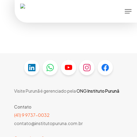
Skip
Men
to
main
content
Visite Purunã é gerenciado pela
ONG
Instituto Purunã
Contato
(41) 9 9737-0032
contato@institutopuruna.com.br