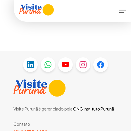
Skip
Menu
Men
to
main
content
Visite Purunã é gerenciado pela
ONG
Instituto Purunã
Contato