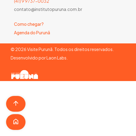
(41) 9 9737-0032
contato@institutopuruna.com.br
Como chegar?
Agenda do Purunã
©
2026
Visite Purunã. Todos os direitos reservados.
Desenvolvido por
Laon Labs
.