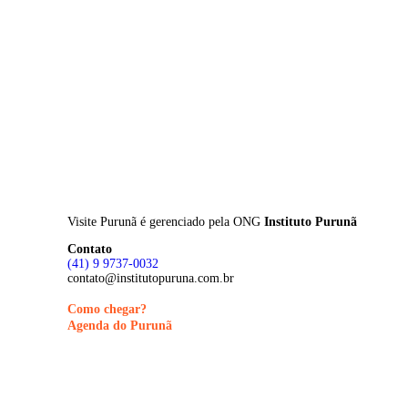
Skip
to
main
content
Visite Purunã é gerenciado pela
ONG
Instituto Purunã
Contato
(41) 9 9737-0032
contato@institutopuruna.com.br
Como chegar?
Agenda do Purunã