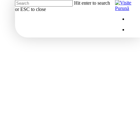
Hit enter to search
or ESC to close
Close
Menu
insta
Search
Menu