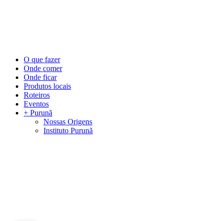
©
2026
Visite Purunã. Todos os direitos reservados. Desenvolvido por
L
Close
O que fazer
Menu
Onde comer
Onde ficar
Produtos locais
Roteiros
Eventos
+ Purunã
Nossas Origens
Instituto Purunã