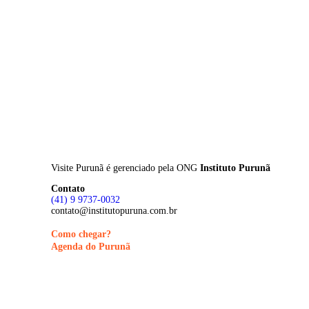
Skip
to
main
content
Visite Purunã é gerenciado pela
ONG
Instituto Purunã
Contato
(41) 9 9737-0032
contato@institutopuruna.com.br
Como chegar?
Agenda do Purunã