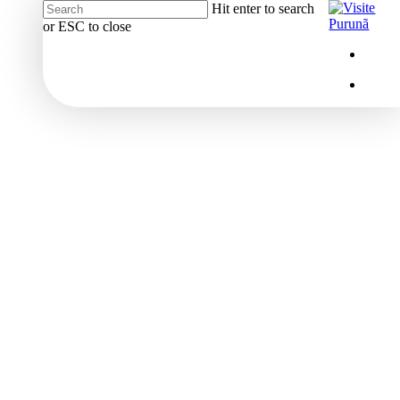
Hit enter to search
or ESC to close
Close
Menu
insta
Search
Menu