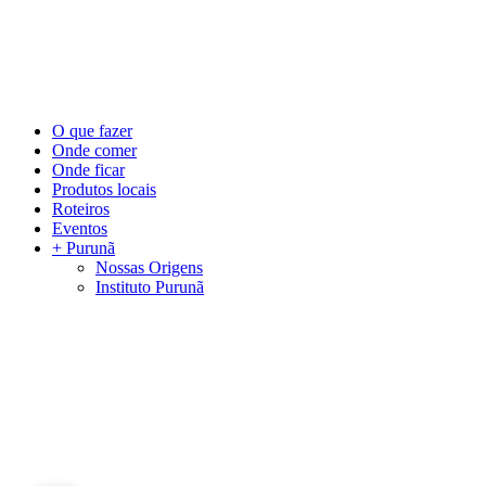
©
2026
Visite Purunã. Todos os direitos reservados. Desenvolvido por
L
Close
O que fazer
Menu
Onde comer
Onde ficar
Produtos locais
Roteiros
Eventos
+ Purunã
Nossas Origens
Instituto Purunã