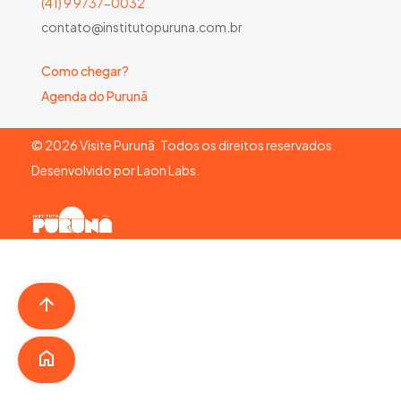
(41) 9 9737-0032
contato@institutopuruna.com.br
Como chegar?
Agenda do Purunã
©
2026
Visite Purunã. Todos os direitos reservados.
Desenvolvido por
Laon Labs
.