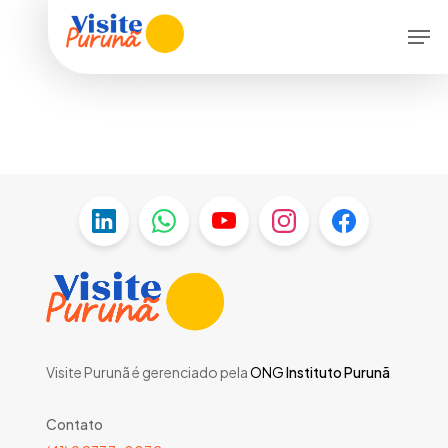
Skip
Men
to
main
content
Visite Purunã é gerenciado pela
ONG
Instituto Purunã
Contato