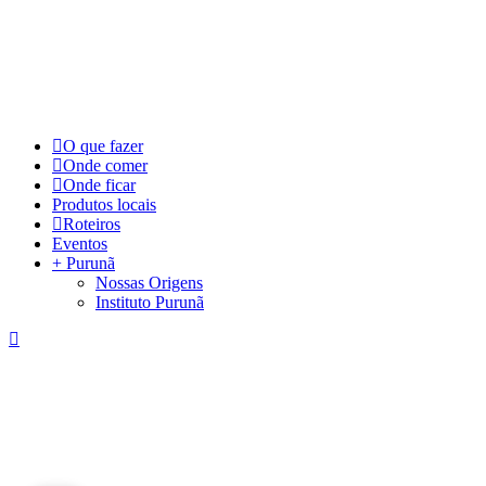
©
2026
Visite Purunã. Todos os direitos reservados. Desenvolvido por
L
Close
O que fazer
Menu
Onde comer
Onde ficar
Produtos locais
Roteiros
Eventos
+ Purunã
Nossas Origens
Instituto Purunã