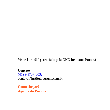
Skip
to
main
content
Visite Purunã é gerenciado pela
ONG
Instituto Purunã
Contato
(41) 9 9737-0032
contato@institutopuruna.com.br
Como chegar?
Agenda do Purunã