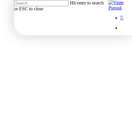
Hit enter to search
or ESC to close
Close
Menu
insta
Search
Menu