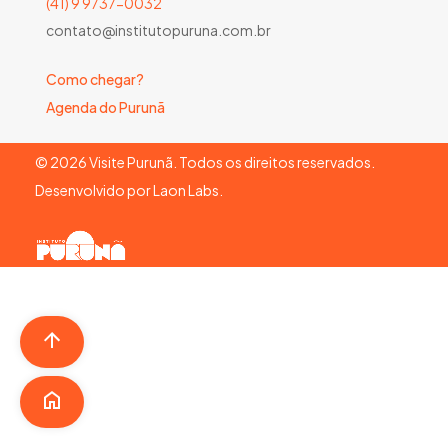
(41) 9 9737-0032
contato@institutopuruna.com.br
Como chegar?
Agenda do Purunã
©
2026
Visite Purunã. Todos os direitos reservados.
Desenvolvido por
Laon Labs
.