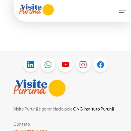
Skip
Menu
Men
to
main
content
Visite Purunã é gerenciado pela
ONG
Instituto Purunã
Contato