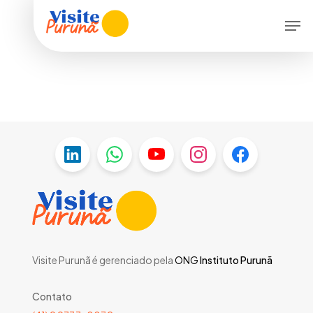
Skip
Menu
Men
to
main
content
Visite Purunã é gerenciado pela
ONG
Instituto Purunã
Contato