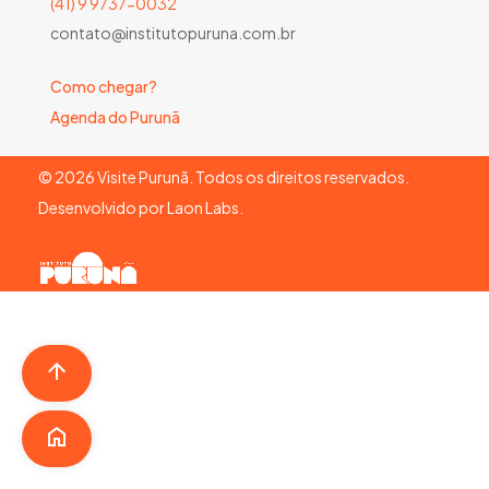
(41) 9 9737-0032
contato@institutopuruna.com.br
Como chegar?
Agenda do Purunã
©
2026
Visite Purunã. Todos os direitos reservados.
Desenvolvido por
Laon Labs
.