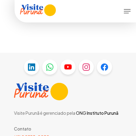
Skip
Men
to
main
content
Visite Purunã é gerenciado pela
ONG
Instituto Purunã
Contato