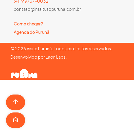
(41) 9 9737-0032
contato@institutopuruna.com.br
Como chegar?
Agenda do Purunã
©
2026
Visite Purunã. Todos os direitos reservados.
Desenvolvido por
Laon Labs
.