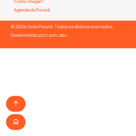
Como chegar?
Agenda do Purunã
©
2026
Visite Purunã. Todos os direitos reservados.
Desenvolvido por
Laon Labs
.