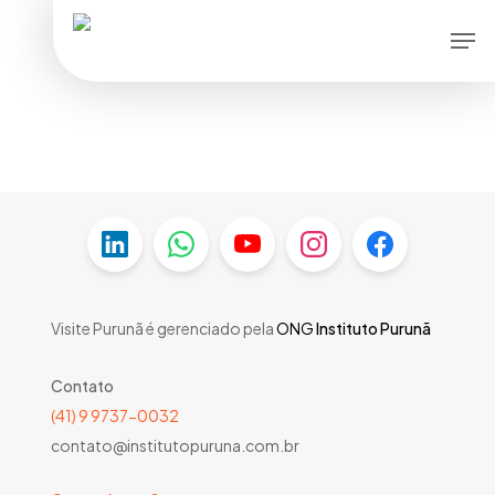
Skip
Men
to
main
content
Visite Purunã é gerenciado pela
ONG
Instituto Purunã
Contato
(41) 9 9737-0032
contato@institutopuruna.com.br