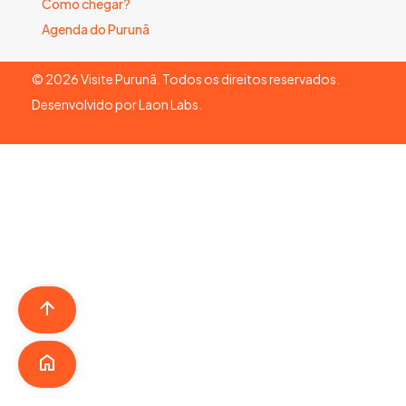
Como chegar?
Agenda do Purunã
©
2026
Visite Purunã. Todos os direitos reservados.
Desenvolvido por
Laon Labs
.