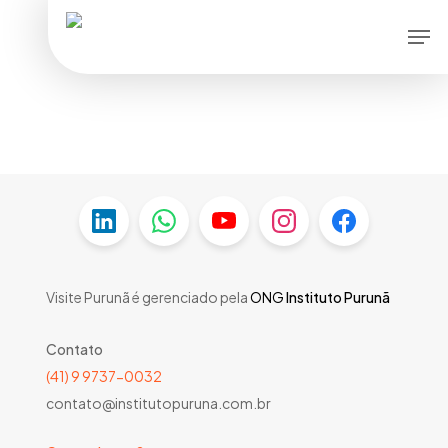
Skip
Men
to
main
content
Visite Purunã é gerenciado pela
ONG
Instituto Purunã
Contato
(41) 9 9737-0032
contato@institutopuruna.com.br