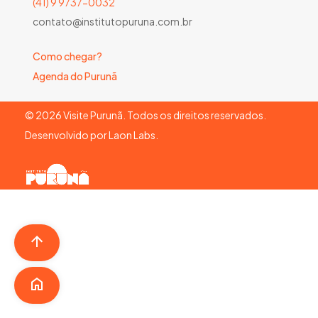
(41) 9 9737-0032
contato@institutopuruna.com.br
Como chegar?
Agenda do Purunã
©
2026
Visite Purunã. Todos os direitos reservados.
Desenvolvido por
Laon Labs
.