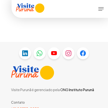
Skip
Menu
Men
to
main
content
Visite Purunã é gerenciado pela
ONG
Instituto Purunã
Contato