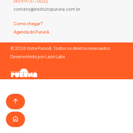
(41) 9 9737-0032
contato@institutopuruna.com.br
Como chegar?
Agenda do Purunã
©
2026
Visite Purunã. Todos os direitos reservados.
Desenvolvido por
Laon Labs
.