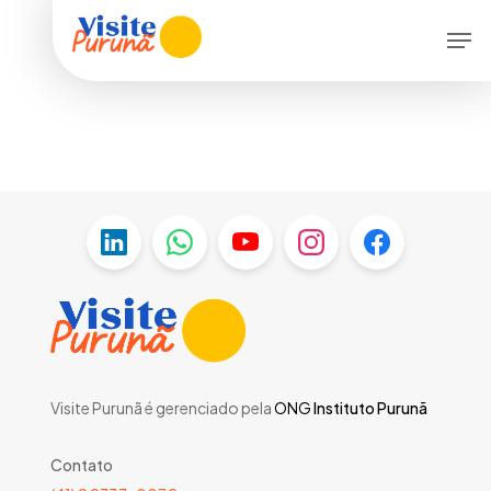
Skip
Men
to
main
content
Visite Purunã é gerenciado pela
ONG
Instituto Purunã
Contato