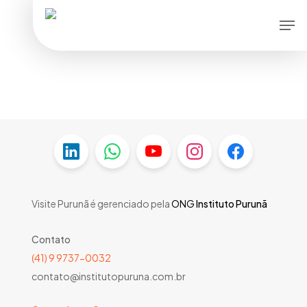
Skip
Men
to
main
content
Visite Purunã é gerenciado pela
ONG
Instituto Purunã
Contato
(41) 9 9737-0032
contato@institutopuruna.com.br