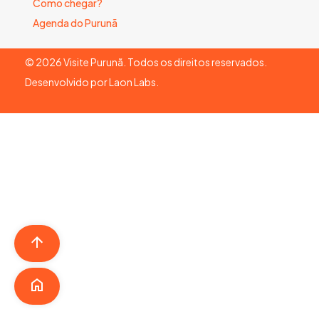
Como chegar?
Agenda do Purunã
©
2026
Visite Purunã. Todos os direitos reservados.
Desenvolvido por
Laon Labs
.