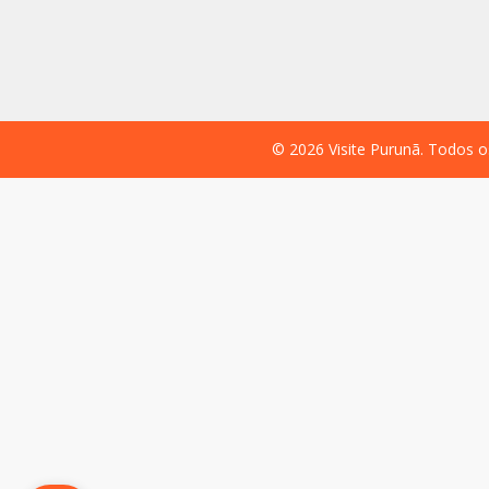
©
2026
Visite Purunã. Todos o