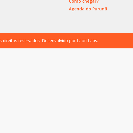
Como chegar?
Agenda do Purunã
s direitos reservados. Desenvolvido por
Laon Labs
.