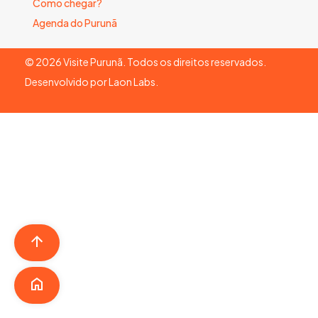
Como chegar?
Agenda do Purunã
©
2026
Visite Purunã. Todos os direitos reservados.
Desenvolvido por
Laon Labs
.