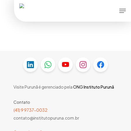
Skip
Men
to
main
content
Visite Purunã é gerenciado pela
ONG
Instituto Purunã
Contato
(41) 9 9737-0032
contato@institutopuruna.com.br