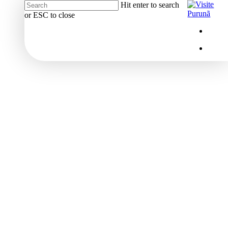
Hit enter to search
or ESC to close
Close
Menu
insta
Search
Menu