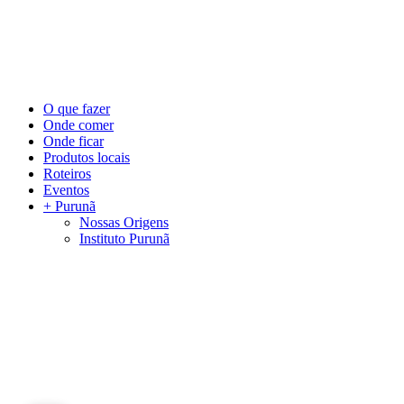
©
2026
Visite Purunã. Todos os direitos reservados. Desenvolvido por
L
Close
O que fazer
Menu
Onde comer
Onde ficar
Produtos locais
Roteiros
Eventos
+ Purunã
Nossas Origens
Instituto Purunã