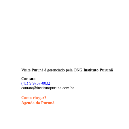
Skip
to
main
content
Visite Purunã é gerenciado pela
ONG
Instituto Purunã
Contato
(41) 9 9737-0032
contato@institutopuruna.com.br
Como chegar?
Agenda do Purunã