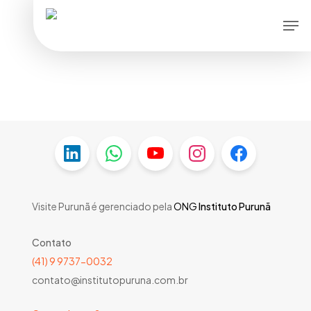
Skip
Men
to
main
content
Visite Purunã é gerenciado pela
ONG
Instituto Purunã
Contato
(41) 9 9737-0032
contato@institutopuruna.com.br