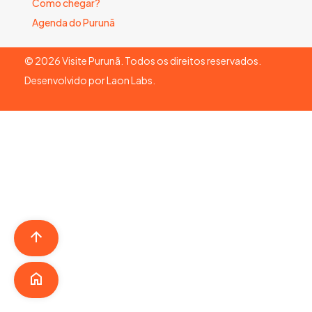
Como chegar?
Agenda do Purunã
©
2026
Visite Purunã. Todos os direitos reservados.
Desenvolvido por
Laon Labs
.