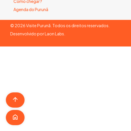
Como chegar?
Agenda do Purunã
©
2026
Visite Purunã. Todos os direitos reservados.
Desenvolvido por
Laon Labs
.