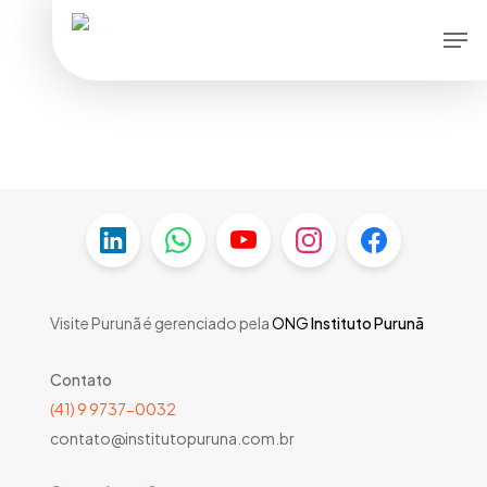
Skip
Menu
Men
to
main
content
Visite Purunã é gerenciado pela
ONG
Instituto Purunã
Contato
(41) 9 9737-0032
contato@institutopuruna.com.br