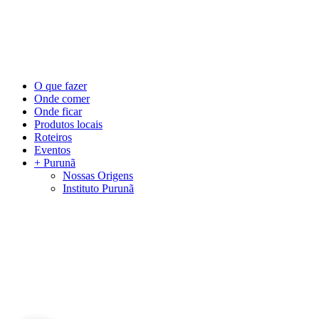
©
2026
Visite Purunã. Todos os direitos reservados. Desenvolvido por
L
Close
O que fazer
Menu
Onde comer
Onde ficar
Produtos locais
Roteiros
Eventos
+ Purunã
Nossas Origens
Instituto Purunã