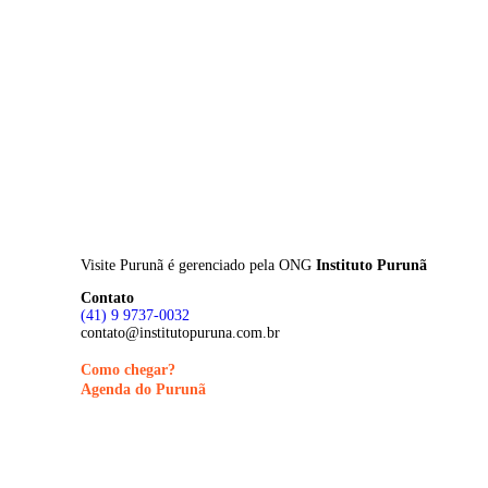
Skip
to
main
content
Visite Purunã é gerenciado pela
ONG
Instituto Purunã
Contato
(41) 9 9737-0032
contato@institutopuruna.com.br
Como chegar?
Agenda do Purunã