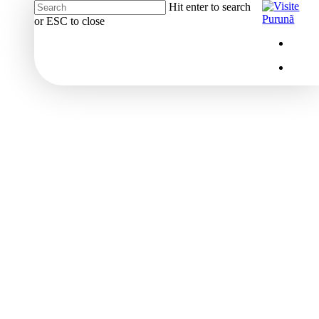
Hit enter to search
or ESC to close
Close
Menu
insta
Search
Menu