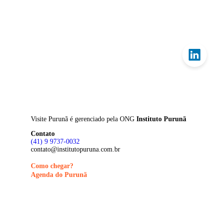
Skip
to
main
content
Visite Purunã é gerenciado pela
ONG
Instituto Purunã
Contato
(41) 9 9737-0032
contato@institutopuruna.com.br
Como chegar?
Agenda do Purunã