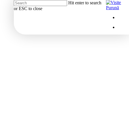
Hit enter to search
or ESC to close
Close
Menu
insta
Search
Menu