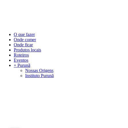
©
2026
Visite Purunã. Todos os direitos reservados. Desenvolvido por
La
Close
O que fazer
Menu
Onde comer
Onde ficar
Produtos locais
Roteiros
Eventos
+ Purunã
Nossas Origens
Instituto Purunã