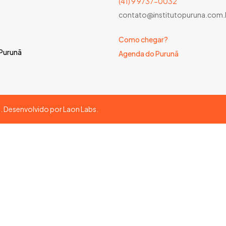
(41) 9 9737-0032
contato@institutopuruna.com.
Como chegar?
 Purunã
Agenda do Purunã
s. Desenvolvido por
Laon Labs
.