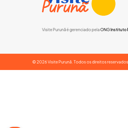
Visite Purunã é gerenciado pela
ONG
Instituto
©
2026
Visite Purunã. Todos os direitos reservado