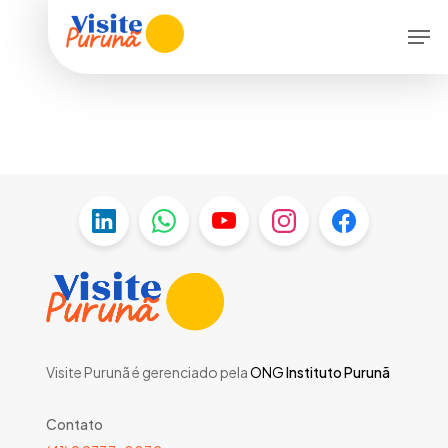
Skip
Menu
Men
to
main
content
Visite Purunã é gerenciado pela
ONG
Instituto Purunã
Contato