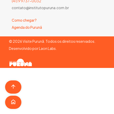
(41) 9 9737-0032
contato@institutopuruna.com.br
Como chegar?
Agenda do Purunã
©
2026
Visite Purunã. Todos os direitos reservados.
Desenvolvido por
Laon Labs
.