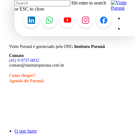
Hit enter to search
Skip
or ESC to close
to
Close
Menu
insta
main
Search
content
Menu
Visite Purunã é gerenciado pela
ONG
Instituto Purunã
Contato
(41) 9 9737-0032
contato@institutopuruna.com.br
Como chegar?
Agenda do Purunã
©
2026
Visite Purunã. Todos os direitos reservados. Desenvolvido por
Laon Labs
.
Close
O que fazer