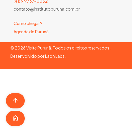
(41) 9 9737-0032
contato@institutopuruna.com.br
Como chegar?
Agenda do Purunã
©
2026
Visite Purunã. Todos os direitos reservados.
Desenvolvido por
Laon Labs
.