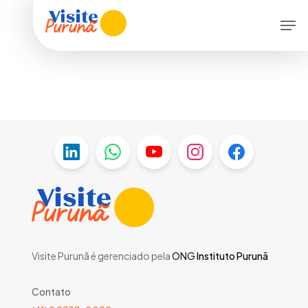
Skip
Men
to
main
content
Visite Purunã é gerenciado pela
ONG
Instituto Purunã
Contato