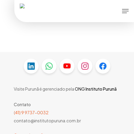
Skip
Men
to
main
content
Visite Purunã é gerenciado pela
ONG
Instituto Purunã
Contato
(41) 9 9737-0032
contato@institutopuruna.com.br