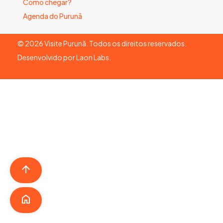
Como chegar?
Agenda do Purunã
©
2026
Visite Purunã. Todos os direitos reservados.
Desenvolvido por
Laon Labs
.