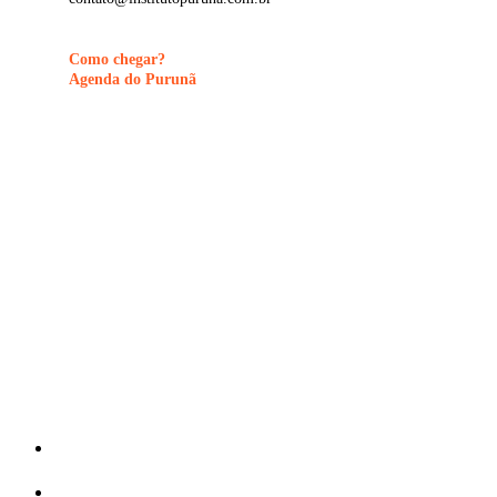
Como chegar?
Agenda do Purunã
©
2026
Visite Purunã. Todos os direitos reservados. Desenvolvido por
La
Close
O que fazer
Menu
Onde comer