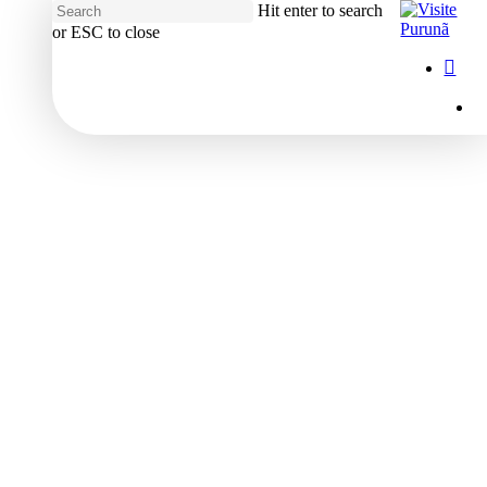
Hit enter to search
or ESC to close
Close
Menu
insta
Search
M