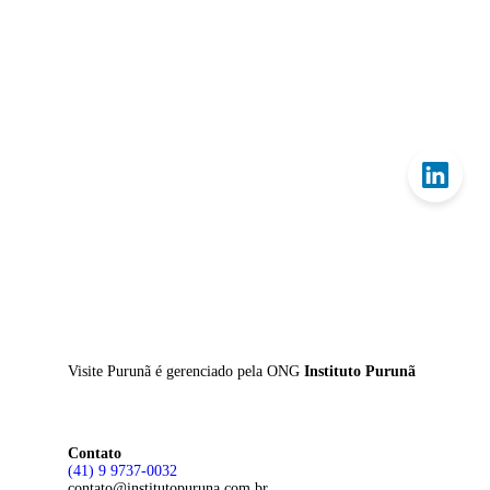
Skip
to
main
content
Visite Purunã é gerenciado pela
ONG
Instituto Purunã
Contato
(41) 9 9737-0032
contato@institutopuruna.com.br