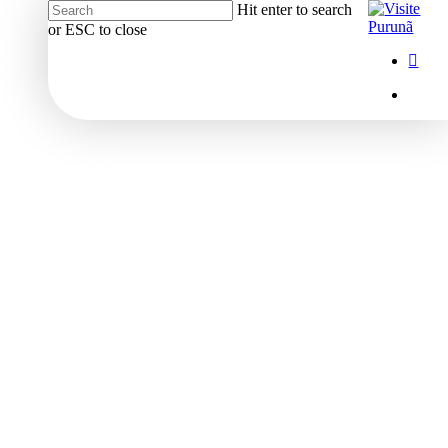
Hit enter to search
or ESC to close
Close
Menu
insta
Search
Menu