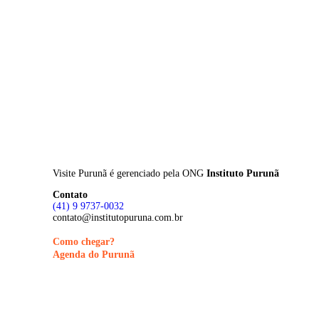
Skip
to
main
content
Visite Purunã é gerenciado pela
ONG
Instituto Purunã
Contato
(41) 9 9737-0032
contato@institutopuruna.com.br
Como chegar?
Agenda do Purunã