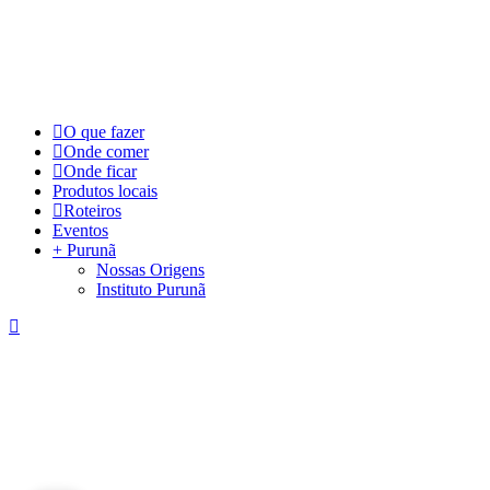
©
2026
Visite Purunã. Todos os direitos reservados. Desenvolvido por
L
Close
O que fazer
Menu
Onde comer
Onde ficar
Produtos locais
Roteiros
Eventos
+ Purunã
Nossas Origens
Instituto Purunã