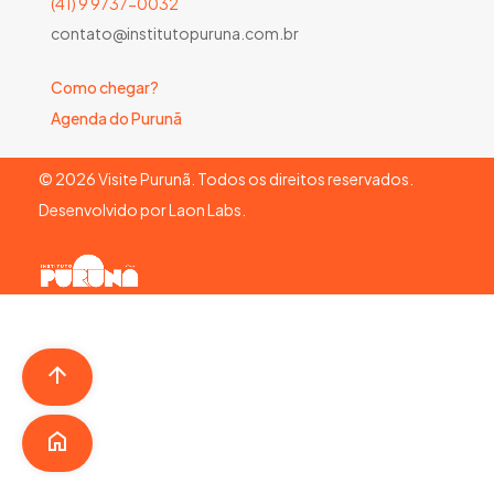
(41) 9 9737-0032
contato@institutopuruna.com.br
Como chegar?
Agenda do Purunã
©
2026
Visite Purunã. Todos os direitos reservados.
Desenvolvido por
Laon Labs
.