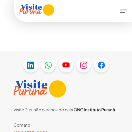
Skip
Men
to
main
content
Visite Purunã é gerenciado pela
ONG
Instituto Purunã
Contato