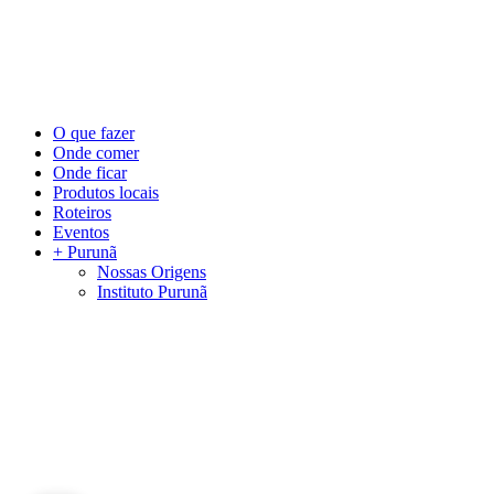
©
2026
Visite Purunã. Todos os direitos reservados. Desenvolvido por
L
Close
O que fazer
Menu
Onde comer
Onde ficar
Produtos locais
Roteiros
Eventos
+ Purunã
Nossas Origens
Instituto Purunã