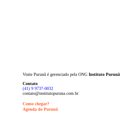
Skip
to
main
content
Visite Purunã é gerenciado pela
ONG
Instituto Purunã
Contato
(41) 9 9737-0032
contato@institutopuruna.com.br
Como chegar?
Agenda do Purunã