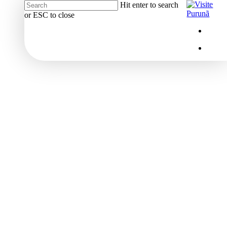
Hit enter to search
or ESC to close
Close
Menu
insta
Search
Menu