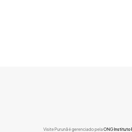
Skip
to
main
content
Visite Purunã é gerenciado pela
ONG
Instituto