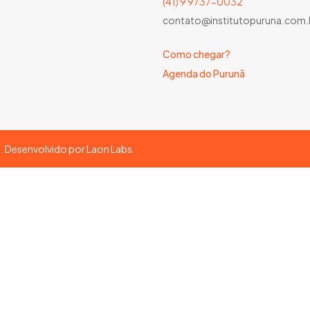
(41) 9 9737-0032
contato@institutopuruna.com.
Como chegar?
Agenda do Purunã
s. Desenvolvido por
Laon Labs
.