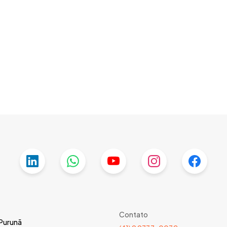
Contato
 Purunã