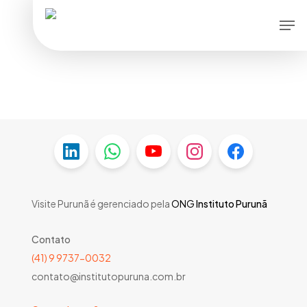
Skip
Men
to
main
content
Visite Purunã é gerenciado pela
ONG
Instituto Purunã
Contato
(41) 9 9737-0032
contato@institutopuruna.com.br