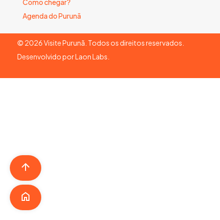
Como chegar?
Agenda do Purunã
©
2026
Visite Purunã. Todos os direitos reservados.
Desenvolvido por
Laon Labs
.