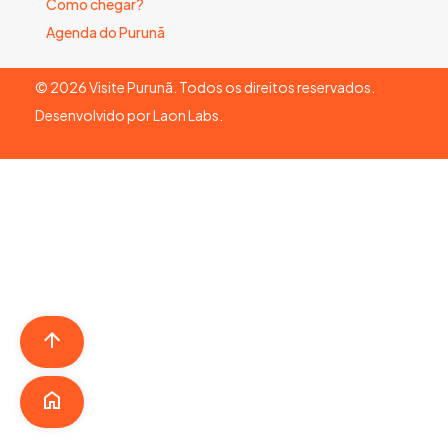
Como chegar?
Agenda do Purunã
©
2026
Visite Purunã. Todos os direitos reservados.
Desenvolvido por
Laon Labs
.