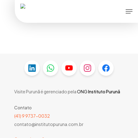
Skip
Men
to
main
content
Visite Purunã é gerenciado pela
ONG
Instituto Purunã
Contato
(41) 9 9737-0032
contato@institutopuruna.com.br